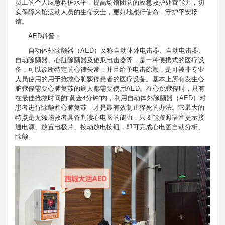
员工的个人应急救护水平，提高场馆团队的应急救护处置能力，切
实保障来馆运动人员的生命安全，更好地履行使命，守护平安场
馆。
AED科普：
自动体外除颤器（AED）又称自动体外电击器、自动电击器、
自动除颤器、心脏除颤器及傻瓜电击器等，是一种便携式的医疗设
备，可以诊断特定的心律失常，并且给予电击除颤，是可被非专业
人员使用的用于抢救心脏骤停患者的医疗设备。基本上所有发生心
脏骤停需要心肺复苏的病人都需要使用AED。在心跳骤停时，只有
在最佳抢救时间的“黄金4分钟”内，利用自动体外除颤器（AED）对
患者进行除颤和心肺复苏，才是最有效制止猝死的办法。它最大的
特点是无须施救者具备判读心电图的能力，只要能按照语音提示接
通电源、放置电极片、按动放电按钮，即可完成心电图自动分析、
除颤。