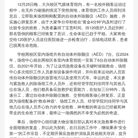
12月25日晚，大兴校区气膜体育馆内，有一名校外顾客运动过
程中，在无外力碰撞的情况下突然倒地，体育馆的工作人员得到消
息后，立即取来场馆刚刚配置的自动体外除颤仪（AED）施救，并
实施心肺复苏术，由于大家争分夺秒抢在“黄金4分钟”内及时进行了
比较专业的抢救，为患者赢得了宝贵时间。待120医护人员赶到时，
那名昏倒的顾客已经恢复了意识，生命体征已趋于平稳。大家将他
交给120医护人员送往医院做进一步检查治疗，后续电话联系，患者
已脱离生命危险。
学校两校区室内场馆共有自动体外除颤仪（AED）7台。仅2024
年，场馆中心就在两校区各室内体育馆统一安装了6台自动体外除颤
仪。自2021年开始，为了让这些急救设备在关键时候能救命，场馆
中心多次组织工作人员参加设备操作培训，并向前来运动的人员宣
传自动体外除颤仪的放置地方以及使用方式等。幸运的是，本次参
与紧急救人的除场馆工作人员外，还有经管学院刘佳同学与其他几
位在场人员，他们都具备应急救护处置能力，在短短三分钟内，迅
速分工，通过自动体外除颤仪施救、交替给顾客做心肺复苏。正是
因为场馆配备的“救命神器”、场馆工作人员、经管学院刘佳同学与其
他几位在场人员齐心协力的专业抢救，神奇般的将这位已经被死神
带走的生命抢了回来，最终让一场偶然的不幸变为必然的奇迹。
事后，场馆中心组织建大物业项目部认真对本次急救事件进行
全面细致的复盘，并以此为契机，在日后的工作中，继续秉承“安全
第一”的工作宗旨，不定期开展应急救护演练及其他相关培训，提升