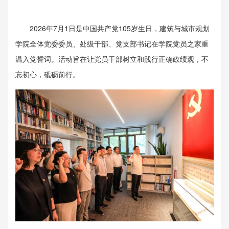
2026年7月1日是中国共产党105岁生日，建筑与城市规划
学院全体党委委员、处级干部、党支部书记在学院党员之家重
温入党誓词。活动旨在让党员干部树立和践行正确政绩观，不
忘初心，砥砺前行。