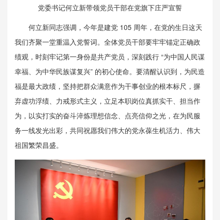
党委书记何立新带领党员干部在党旗下庄严宣誓
何立新同志强调，今年是建党 105 周年，在党的生日这天
我们齐聚一堂重温入党誓词。全体党员干部要牢牢锚定正确政
绩观，时刻牢记第一身份是共产党员，深刻践行 “为中国人民谋
幸福、为中华民族谋复兴” 的初心使命。要清醒认识到，为民造
福是最大政绩，坚持把群众满意作为干事创业的根本标尺，摒
弃虚功浮绩、力戒形式主义，立足本职岗位真抓实干、担当作
为，以实打实的奋斗淬炼理想信念、点亮信仰之光，在为民服
务一线发光出彩，共同祝愿我们伟大的党永葆生机活力、伟大
祖国繁荣昌盛。