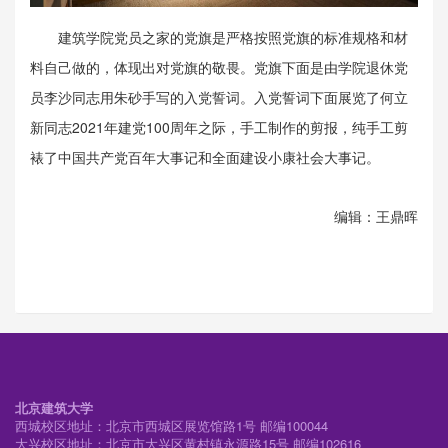
建筑学院党员之家的党旗是严格按照党旗的标准规格和材
料自己做的，体现出对党旗的敬畏。党旗下面是由学院退休党
员李沙同志用朱砂手写的入党誓词。入党誓词下面展览了何立
新同志2021年建党100周年之际，手工制作的剪报，纯手工剪
裱了中国共产党百年大事记和全面建设小康社会大事记。
编辑：王鼎晖
北京建筑大学
西城校区地址：北京市西城区展览馆路1号 邮编100044
大兴校区地址：北京市大兴区黄村镇永源路15号 邮编102616