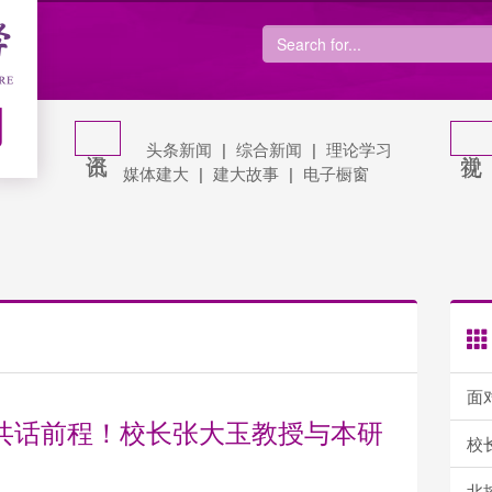
网
头条新闻
|
综合新闻
|
理论学习
媒体建大
|
建大故事
|
电子橱窗
面对面
共话前程！校长张大玉教授与本研
校长张
北控