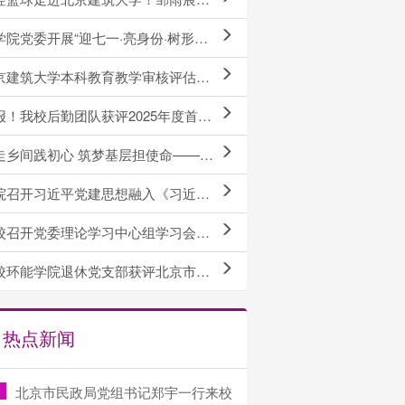
院党委开展“迎七一·亮身份·树形象·做表率”主题党日活动
建筑大学本科教育教学审核评估督导复查工作顺利完成
！我校后勤团队获评2025年度首都高校“最美后勤团队”
践初心 筑梦基层担使命——建筑学院开展建党 105 周年行走式主题党日活动 以专业...
开习近平党建思想融入《习近平新时代中国特色社会主义思想概论》课程集体备课会
召开党委理论学习中心组学习会专题学习习近平党建思想
能学院退休党支部获评北京市第三批“六好”离退休干部示范党支部
热点新闻
北京市民政局党组书记郑宇一行来校