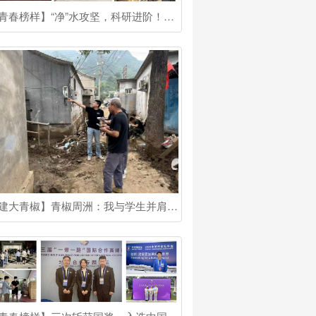
【青春榜样】“净”水攻坚，科研进阶！他是国奖博士生
【建大青椒】青椒周洲：我与学生并肩成长！