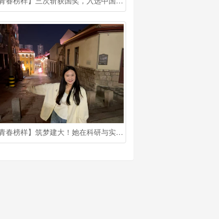
【青春榜样】三次斩获国奖，入选中国科协青托博士生专项！他是北建大博士生宋健
【青春榜样】筑梦建大！她在科研与实践中书写多面青春