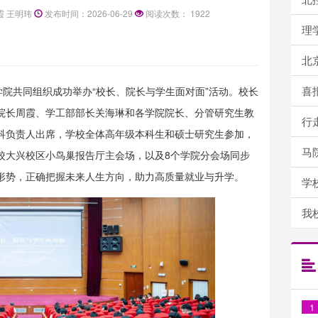
霞 王明玮
发布时间：2026-06-29
阅读次数：
1922
理学
北京
喜报
学院共同组织成功举办“校长、院长与学生面对面”活动。校长
院长周霞、学工部部长关海琳和各学院院长、分管研究生教
行走乡间
科负责人出席，学校全体高年级本科生和硕士研究生参加，
马院召
校大兴校区小鸟巢报告厅主会场，以及8个学院分会场同步
形势，正确把握未来人生方向，助力高质量就业与升学。
学校
我校环
1