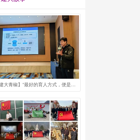
【建大青椒】“最好的育人方式，便是为学生提供最接近真实的‘战场’”他是吴海峰博士