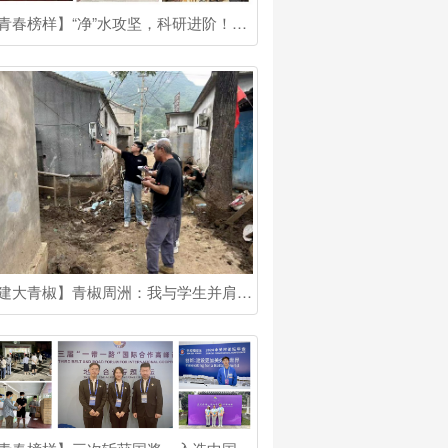
【青春榜样】“净”水攻坚，科研进阶！他是国奖博士生
【建大青椒】青椒周洲：我与学生并肩成长！