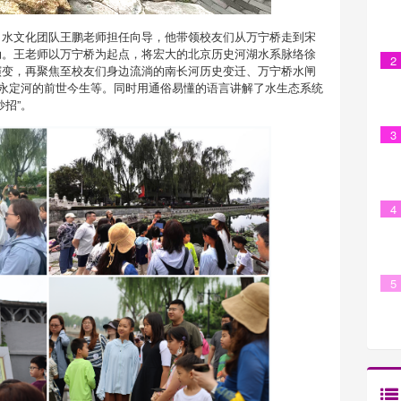
、水文化团队王鹏老师担任向导，他带领校友们从万宁桥走到宋
动。王老师以万宁桥为起点，将宏大的北京历史河湖水系脉络徐
2
演变，再聚焦至校友们身边流淌的南长河历史变迁、万宁桥水闸
”永定河的前世今生等。同时用通俗易懂的语言讲解了水生态系统
招”。
3
4
5