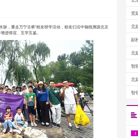
党建引
北建
都水脉，重走万宁古桥”校友研学活动，校友们沿中轴线溯源北京
中增进情谊、互学互鉴。
副校长
北建
智能设
北建
智领未
1