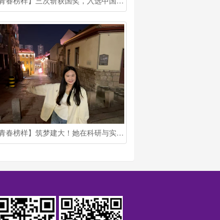
【青春榜样】三次斩获国奖，入选中国科协青托博士生专项！他是北建大博士生宋健
【青春榜样】筑梦建大！她在科研与实践中书写多面青春