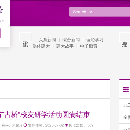
网
头条新闻
|
综合新闻
|
理论学习
媒体建大
|
建大故事
|
电子橱窗
九三学
宁古桥”校友研学活动圆满结束
全面
：黄兴、朱俊玲
发布时间：2025-07-02
阅读次数：
509
北