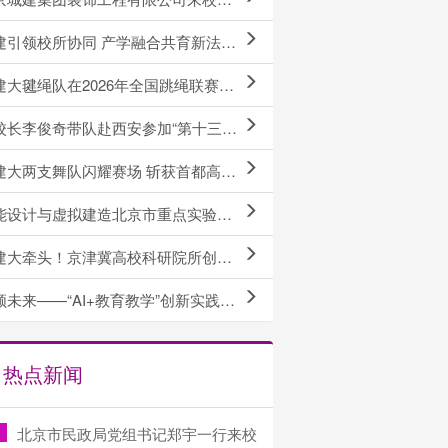
领校所协同 产学融合共育新法科人才｜人文社科学院与上海中联࿰...
大毽绳队在2026年全国跳绳联赛（安徽岳西站）中创佳绩
李俊奇带队赴西安参加“第十三届全国建筑类高校科研管理工作会”并作专题报告
大两支舞队闪耀赛场 斩获首都高校大赛甲组总分第四名
计与虚拟建造北京市重点实验室揭牌仪式暨学术委员会第一次工作会议成功举行
大牵头！京津冀高校科研院所创新联盟成立
来——“AI+教育教学”创新实践工作坊2026年第二期开讲
热点新闻
北京市民政局党组书记郑宇一行来校