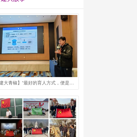
【建大青椒】“最好的育人方式，便是为学生提供最接近真实的‘战场’”他是吴海峰博士