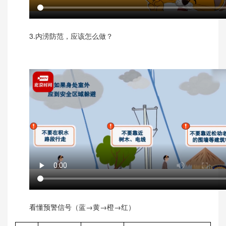
3.内涝防范，应该怎么做？
看懂预警信号（蓝→黄→橙→红）