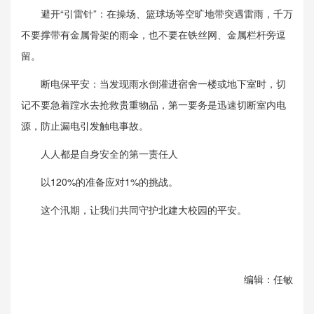
避开“引雷针”：在操场、篮球场等空旷地带突遇雷雨，千万
不要撑带有金属骨架的雨伞，也不要在铁丝网、金属栏杆旁逗
留。
断电保平安：当发现雨水倒灌进宿舍一楼或地下室时，切
记不要急着蹚水去抢救贵重物品，第一要务是迅速切断室内电
源，防止漏电引发触电事故。
人人都是自身安全的第一责任人
以120%的准备应对1%的挑战。
这个汛期，让我们共同守护北建大校园的平安。
编辑：任敏