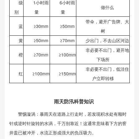
级
1小时雨
6小时雨
做什么
别
量
量
带伞，避开广告牌、大
蓝
≥30mm
≥50mm
树
黄
≥50mm
≥70mm
少出门，不去山区河边
非必要不出门，避开地
橙
≥70mm
≥100mm
下场所
非必要不出门，低洼住
红
≥100mm
≥150mm
户立即转移
雨天防汛科普知识
警惕漩涡：暴雨天在道路上行走时，若发现积水处有顺时
针或逆时针旋转的水涡，千万别靠近！这通常意味着下方的窨
井盖已被冲开，水流正形成强大的负压吸力。