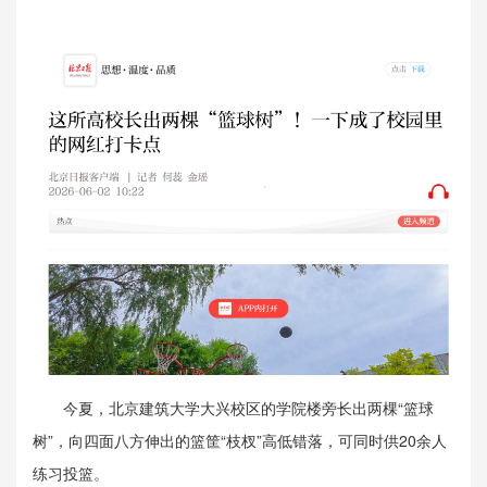
今夏，北京建筑大学大兴校区的学院楼旁长出两棵“篮球
树”，向四面八方伸出的篮筐“枝杈”高低错落，可同时供20余人
练习投篮。