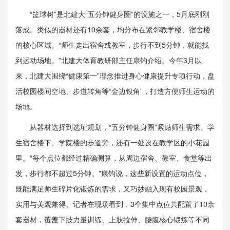
“篮球树”是北建大“五分钟健身圈”的设施之一，5月底刚刚
落成。类似的器材还有10余套，均分布在紧邻教学楼、宿舍楼
的核心区域。“师生走出宿舍或教室，步行不到5分钟，就能找
到运动场地。”北建大体育教研部主任康钧介绍。今年3月以
来，北建大围绕“健康第一”理念推进身心健康提升专项行动，盘
活校园楼间空地、步道转角等“金边银角”，打造方便师生运动的
场地。
从器材选择到选址规划，“五分钟健身圈”紧贴师生需求。学
生宿舍楼下、学院楼的步道旁，还有一处设在教学区的小花园
里。“每个点位都经过精确测算，从周边宿舍、教室、食堂等出
发，步行都不超过5分钟。”康钧说，这些新设置的运动点位，
既能满足师生碎片化锻炼的需求，又巧妙融入现有校园景观，
实用与美观兼得。记者在现场看到，3个集中点位共配置了10余
套器材，覆盖下肢力量训练、上肢拉伸、腰腹核心锻炼等不同