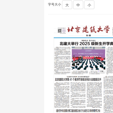
字号大小
大
中
小