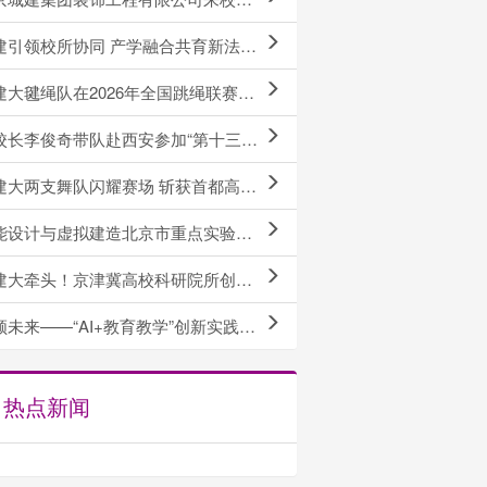
领校所协同 产学融合共育新法科人才｜人文社科学院与上海中联࿰...
大毽绳队在2026年全国跳绳联赛（安徽岳西站）中创佳绩
李俊奇带队赴西安参加“第十三届全国建筑类高校科研管理工作会”并作专题报告
大两支舞队闪耀赛场 斩获首都高校大赛甲组总分第四名
计与虚拟建造北京市重点实验室揭牌仪式暨学术委员会第一次工作会议成功举行
大牵头！京津冀高校科研院所创新联盟成立
来——“AI+教育教学”创新实践工作坊2026年第二期开讲
热点新闻