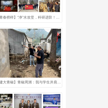
【青春榜样】“净”水攻坚，科研进阶！他是国奖博士生
【建大青椒】青椒周洲：我与学生并肩成长！