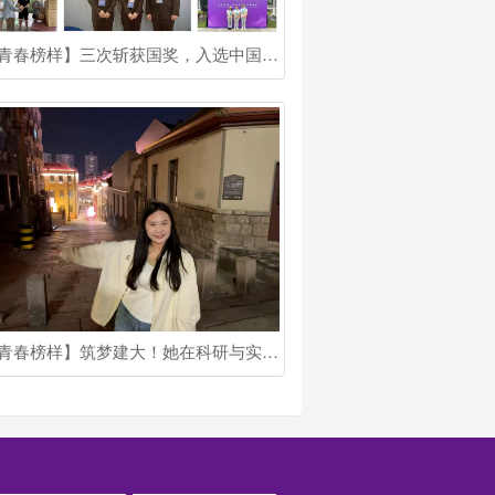
【青春榜样】三次斩获国奖，入选中国科协青托博士生专项！他是北建大博士生宋健
【青春榜样】筑梦建大！她在科研与实践中书写多面青春