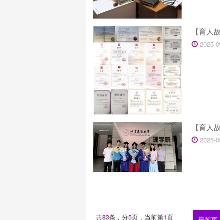
【育人
2025-0
【育人
2025-0
共
83
条，分
5
页，当前第
1
页
最前页