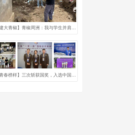
【建大青椒】青椒周洲：我与学生并肩成长！
【青春榜样】三次斩获国奖，入选中国科协青托博士生专项！他是北建大博士生宋健