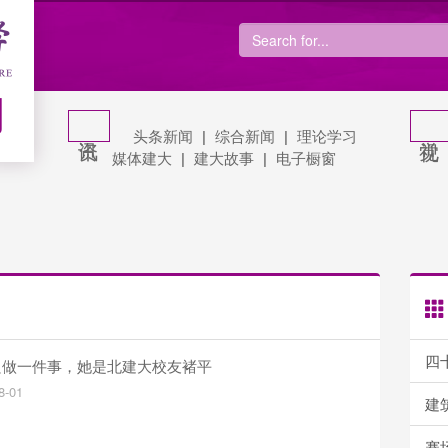
网
头条新闻
|
综合新闻
|
理论学习
媒体建大
|
建大故事
|
电子橱窗
四
只做一件事，她是北建大校友褚平
8-01
建筑学
赛场砺