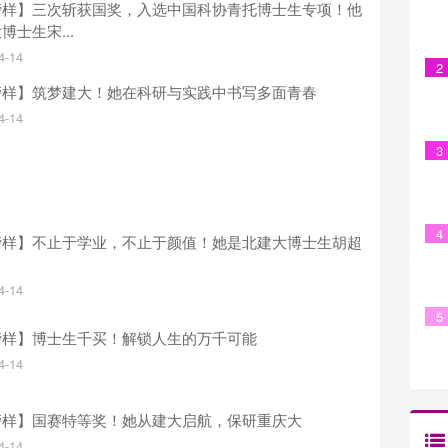
榜样】三次斩获国奖，入选中国科协青托博士生专项！他
博士生宋...
4-14
2
榜样】筑梦建大！她在科研与实践中书写多面青春
4-14
3
4
榜样】不止于学业，不止于颜值！她是北建大博士生胡超
4-14
5
榜样】博士生千买！解锁人生的万千可能
4-14
榜样】国赛特等奖！她从建大启航，保研重庆大
4-14