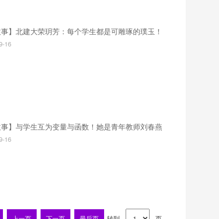
故事】北建大荣玥芳：每个学生都是可雕琢的璞玉！
9-16
故事】与学生互为变量与函数！她是青年教师刘春燕
9-16
上一页
下一页
最后页
转到
页