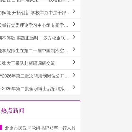
能·开拓创新 学校举办中层干部治理能力与创新思维提升专题研修班
校举行党委理论学习中心组专题学习会
不停歇 实践正当时｜多方校企联合开展暑期实践
院师生在第二十届中国制冷空调行业大学生科技竞赛中斩获佳绩
长张大玉带队赴新疆调研交流
2026年第二批次聘用制岗位公开招聘拟聘人员的公示公告
2026年第二批全职博士后招聘拟招收人员的公示
热点新闻
北京市民政局党组书记郑宇一行来校