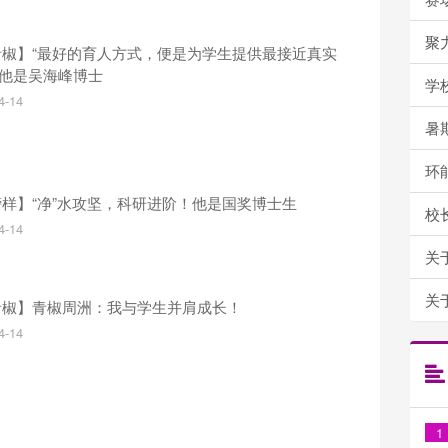
聚力赋
青椒】“最好的育人方式，便是为学生提供最接近真实
’”他是吴海峰博士
学
4-14
暑期
环能学
样】“净”水攻坚，科研进阶！他是国奖博士生
校
4-14
关于
关于
青椒】青椒周洲：我与学生并肩成长！
4-14
1